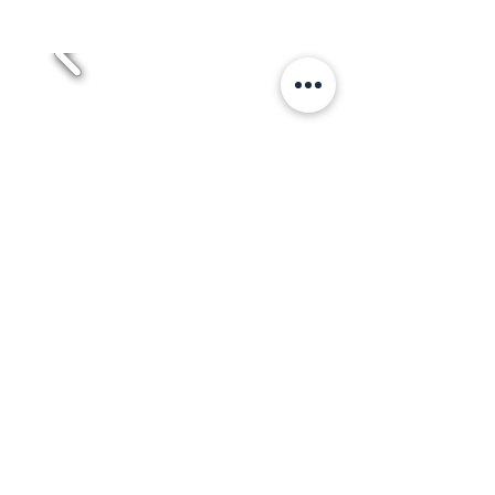
LAVORI
MASCOTTE PRODUCTION Srls
Siège social: Via Molino di Sopra, 18
27020 San Giorgio di Lomellina (PV)
P.IVA/Cod.Fisc.:
10378090962
commerciale@mascotteproduction.it