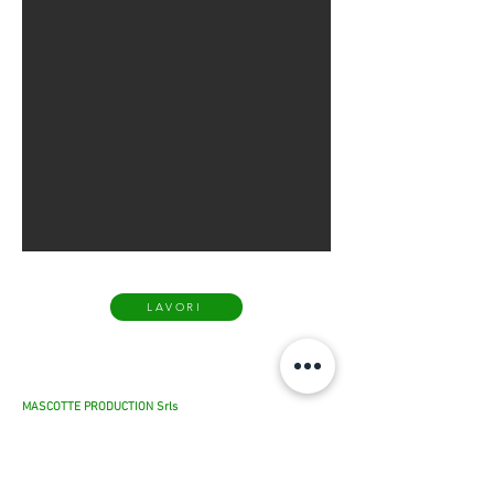
LAVORI
MASCOTTE PRODUCTION Srls
Siège social: Via Molino di Sopra, 18
27020 San Giorgio di Lomellina (PV)
P.IVA/Cod.Fisc.:
10378090962
commerciale@mascotteproduction.it