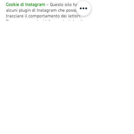
Cookie di Instagram
– Questo sito ha
alcuni plugin di Instagram che possono
tracciare il comportamento dei lettori.
Per avere maggiori informazioni si può
consultare la pagina per la Politica della
Privacy di Instagram.
Google analytics
- i cookie analytics sono
considerati tecnici se utilizzati solo a fini
di ottimizzazione e se gli IP degli utenti
sono mantenuti anonimi. Informiamo
l’utente che questo sito utilizza il servizio
gratuito di Google Analytics.
Ricordiamo che i dati vengono usati solo
per avere i dati delle pagine più visitate,
del numero di visitatori, i dati aggregati
delle visite per sistema operativo, per
browser, ecc.
Gli IP di Google Analytics sono stati
anonimizzati. Questi parametri vengono
archiviati nei server di Google che ne
disciplina la Privacy secondo queste linee
guida.