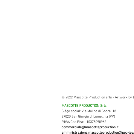
© 2022 Mascotte Production srls - Artwork by
MASCOTTE PRODUCTION Srls
Siège social: Via Molino di Sopra, 18
27020 San Giorgio di Lomellina (PV)
P.IVA/Cod.Fisc.: 10378090962
commerciale@mascotteproduction.it
amministrazione.mascotteproduction@pec-legal